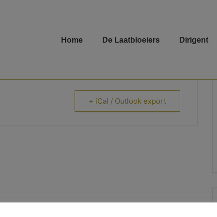
Home
De Laatbloeiers
Dirigent
+ iCal / Outlook export